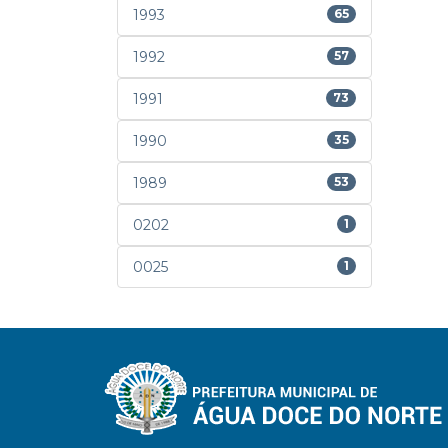
1993
65
1992
57
1991
73
1990
35
1989
53
0202
1
0025
1