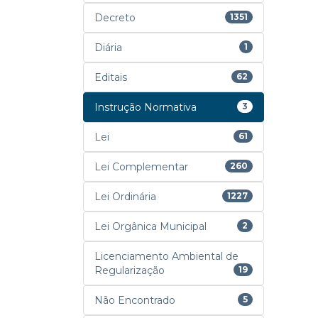
Decreto
1351
Diária
1
Editais
62
Instrução Normativa
3
Lei
61
Lei Complementar
260
Lei Ordinária
1227
Lei Orgânica Municipal
2
Licenciamento Ambiental de
Regularização
19
Não Encontrado
5