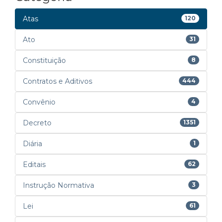
Atas
120
Ato
31
Constituição
8
Contratos e Aditivos
444
Convênio
4
Decreto
1351
Diária
1
Editais
62
Instrução Normativa
3
Lei
61