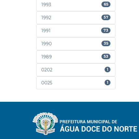
1993
65
1992
57
1991
73
1990
35
1989
53
0202
1
0025
1