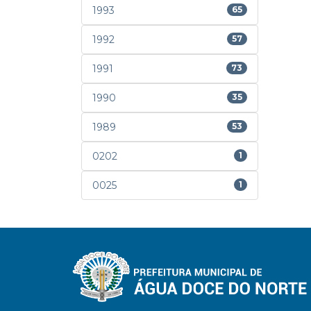
1993
65
1992
57
1991
73
1990
35
1989
53
0202
1
0025
1