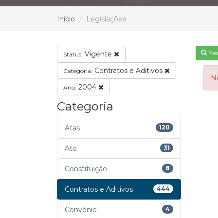
Início
Legislações
Pes
Vigente
Status:
Contratos e Aditivos
Categoria:
N
2004
Ano:
Categoria
Atas
120
Ato
31
Constituição
8
Contratos e Aditivos
444
Convênio
4