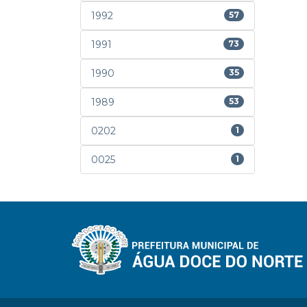
1992
57
1991
73
1990
35
1989
53
0202
1
0025
1