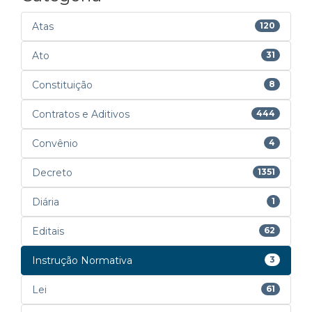
Atas
120
Ato
31
Constituição
8
Contratos e Aditivos
444
Convênio
4
Decreto
1351
Diária
1
Editais
62
Instrução Normativa
3
Lei
61