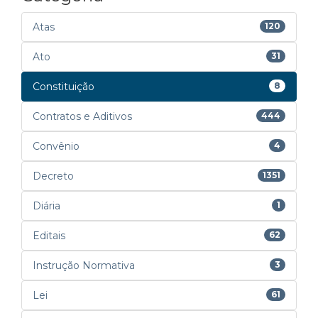
Atas
120
Ato
31
Constituição
8
Contratos e Aditivos
444
Convênio
4
Decreto
1351
Diária
1
Editais
62
Instrução Normativa
3
Lei
61