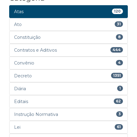
Atas
120
Ato
31
Constituição
8
Contratos e Aditivos
444
Convênio
4
Decreto
1351
Diária
1
Editais
62
Instrução Normativa
3
Lei
61