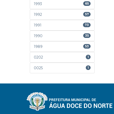
1993
65
1992
57
1991
73
1990
35
1989
53
0202
1
0025
1