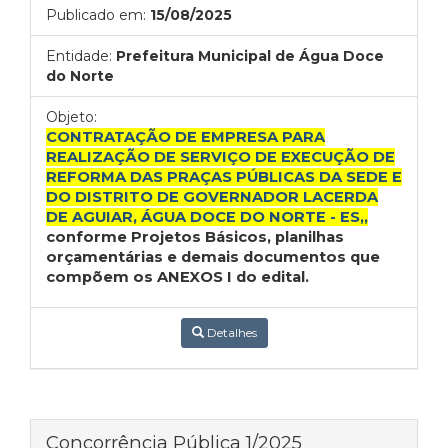
Publicado em:
15/08/2025
Entidade:
Prefeitura Municipal de Água Doce
do Norte
Objeto:
CONTRATAÇÃO DE EMPRESA PARA
REALIZAÇÃO DE SERVIÇO DE EXECUÇÃO DE
REFORMA DAS PRAÇAS PÚBLICAS DA SEDE E
DO DISTRITO DE GOVERNADOR LACERDA
DE AGUIAR, ÁGUA DOCE DO NORTE - ES,,
conforme Projetos Básicos, planilhas
orçamentárias e demais documentos que
compõem os ANEXOS I do edital.
Detalhes
Concorrência Pública 1/2025