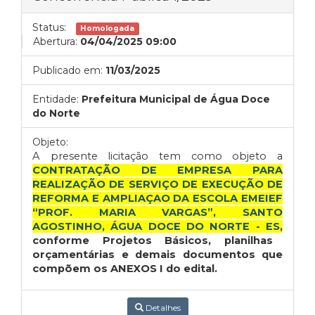
Status:
Homologada
Abertura:
04/04/2025 09:00
Publicado em:
11/03/2025
Entidade:
Prefeitura Municipal de Água Doce
do Norte
Objeto:
A presente licitação tem como objeto a
CONTRATAÇÃO DE EMPRESA PARA
REALIZAÇÃO DE SERVIÇO DE EXECUÇÃO DE
REFORMA E AMPLIAÇAO DA ESCOLA EMEIEF
“PROF. MARIA VARGAS”, SANTO
AGOSTINHO, ÁGUA DOCE DO NORTE - ES,
conforme Projetos Básicos, planilhas
orçamentárias e demais documentos que
compõem os ANEXOS I do edital.
Detalhes