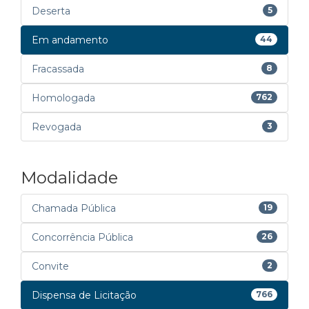
Deserta
5
Em andamento
44
Fracassada
8
Homologada
762
Revogada
3
Modalidade
Chamada Pública
19
Concorrência Pública
26
Convite
2
Dispensa de Licitação
766