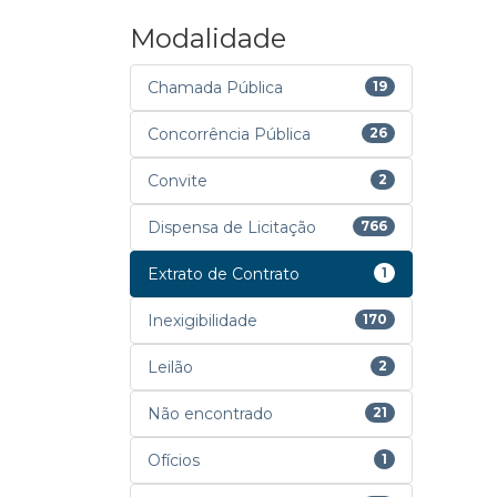
Modalidade
Chamada Pública
19
Concorrência Pública
26
Convite
2
Dispensa de Licitação
766
Extrato de Contrato
1
Inexigibilidade
170
Leilão
2
Não encontrado
21
Ofícios
1