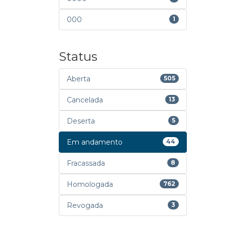
000
1
Status
Aberta
505
Cancelada
13
Deserta
5
Em andamento
44
Fracassada
8
Homologada
762
Revogada
3