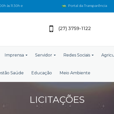
0h às 11:30h e
Portal da Transparência
(27) 3759-1122
Imprensa
Servidor
Redes Sociais
Agric
stão Saúde
Educação
Meio Ambiente
LICITAÇÕES