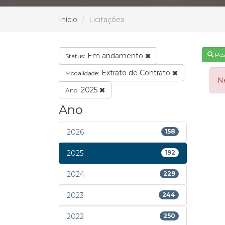
Início
Licitações
Pes
Em andamento
Status:
Extrato de Contrato
Modalidade:
N
2025
Ano:
Ano
2026
158
2025
192
2024
229
2023
244
2022
250