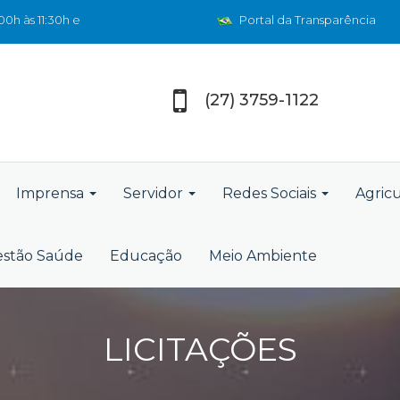
0h às 11:30h e
Portal da Transparência
(27) 3759-1122
Imprensa
Servidor
Redes Sociais
Agric
stão Saúde
Educação
Meio Ambiente
LICITAÇÕES