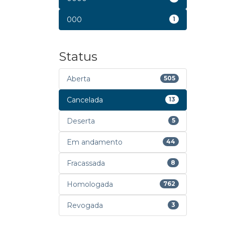
000
1
Status
Aberta
505
Cancelada
13
Deserta
5
Em andamento
44
Fracassada
8
Homologada
762
Revogada
3