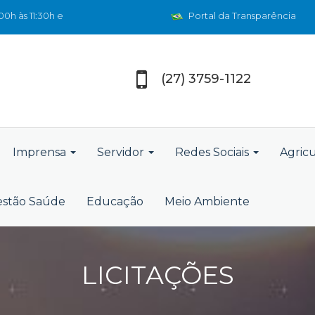
0h às 11:30h e
Portal da Transparência
(27) 3759-1122
Imprensa
Servidor
Redes Sociais
Agric
stão Saúde
Educação
Meio Ambiente
LICITAÇÕES