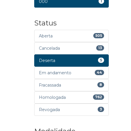
000
1
Status
Aberta
505
Cancelada
13
Deserta
5
Em andamento
44
Fracassada
8
Homologada
762
Revogada
3