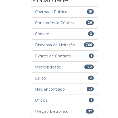
Modalidade
Chamada Pública
19
Concorrência Pública
26
Convite
2
Dispensa de Licitação
766
Extrato de Contrato
1
Inexigibilidade
170
Leilão
2
Não encontrado
21
Ofícios
1
Pregão Eletrônico
97