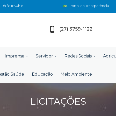
0h às 11:30h e
Portal da Transparência
(27) 3759-1122
Imprensa
Servidor
Redes Sociais
Agric
stão Saúde
Educação
Meio Ambiente
LICITAÇÕES