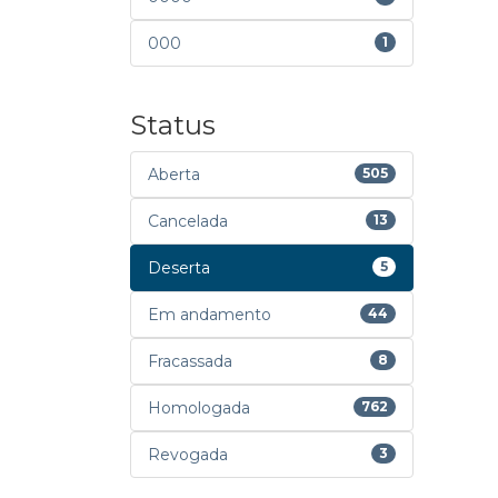
000
1
Status
Aberta
505
Cancelada
13
Deserta
5
Em andamento
44
Fracassada
8
Homologada
762
Revogada
3