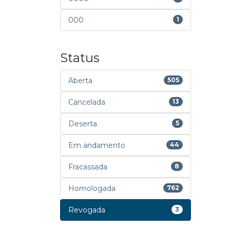
000
1
Status
Aberta
505
Cancelada
13
Deserta
5
Em andamento
44
Fracassada
8
Homologada
762
Revogada
3