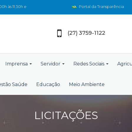
0h às 11:30h e
Portal da Transparência
(27) 3759-1122
Imprensa
Servidor
Redes Sociais
Agric
stão Saúde
Educação
Meio Ambiente
LICITAÇÕES