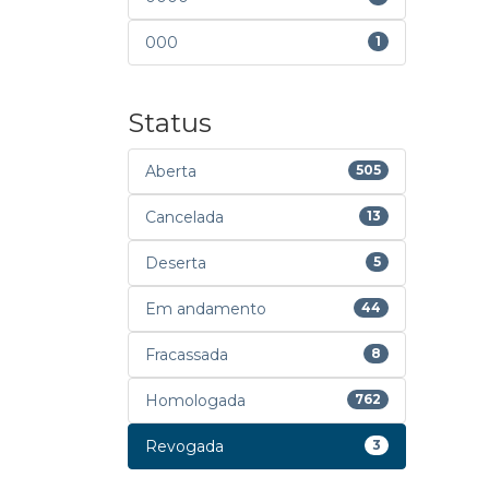
000
1
Status
Aberta
505
Cancelada
13
Deserta
5
Em andamento
44
Fracassada
8
Homologada
762
Revogada
3