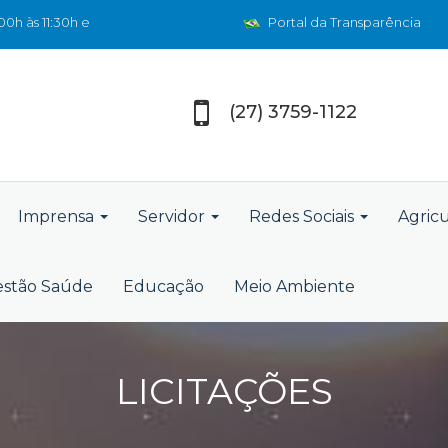
0h às 11:30h e
Portal da Transparência
(27) 3759-1122
Imprensa
Servidor
Redes Sociais
Agric
stão Saúde
Educação
Meio Ambiente
LICITAÇÕES