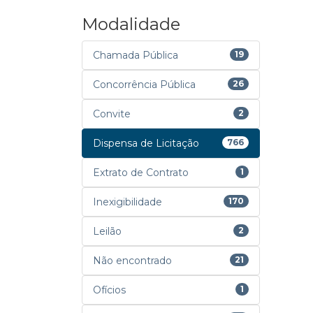
Modalidade
Chamada Pública
19
Concorrência Pública
26
Convite
2
Dispensa de Licitação
766
Extrato de Contrato
1
Inexigibilidade
170
Leilão
2
Não encontrado
21
Ofícios
1