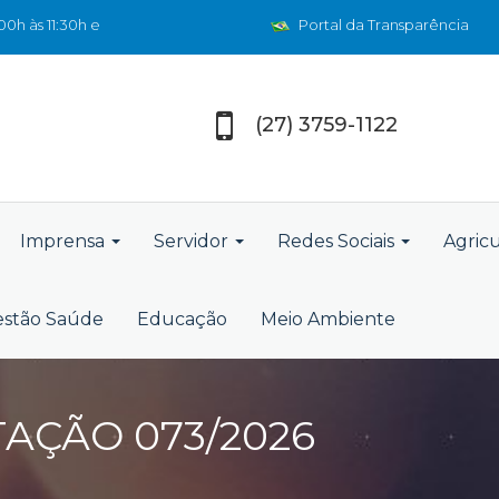
0h às 11:30h e
Portal da Transparência
(27) 3759-1122
Imprensa
Servidor
Redes Sociais
Agric
stão Saúde
Educação
Meio Ambiente
TAÇÃO 073/2026