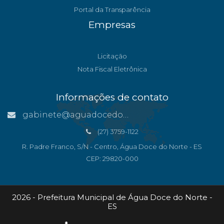
Portal da Transparência
Empresas
Licitação
Nota Fiscal Eletrônica
Informações de contato
gabinete@aguadocedonorte.es.gov.br
(27) 3759-1122
R. Padre Franco, S/N - Centro, Água Doce do Norte - ES
CEP: 29820-000
2026 - Prefeitura Municipal de Água Doce do Norte -
ES