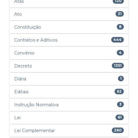
Atas
120
Ato
31
Constituição
8
Contratos e Aditivos
444
Convênio
4
Decreto
1351
Diária
1
Editais
62
Instrução Normativa
3
Lei
61
Lei Complementar
260