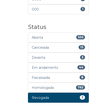
000
1
Status
Aberta
505
Cancelada
13
Deserta
5
Em andamento
44
Fracassada
8
Homologada
762
Revogada
3