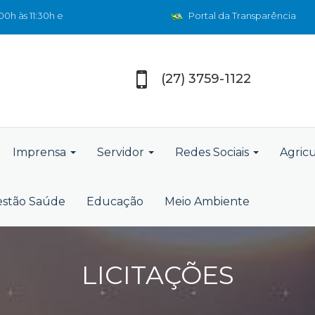
0h às 11:30h e
Portal da Transparência
(27) 3759-1122
Imprensa
Servidor
Redes Sociais
Agric
stão Saúde
Educação
Meio Ambiente
LICITAÇÕES