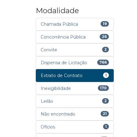
Modalidade
Chamada Pública
19
Concorrência Pública
26
Convite
2
Dispensa de Licitação
766
Extrato de Contrato
1
Inexigibilidade
170
Leilão
2
Não encontrado
21
Ofícios
1