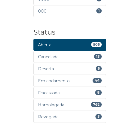
000
1
Status
Aberta
505
Cancelada
13
Deserta
5
Em andamento
44
Fracassada
8
Homologada
762
Revogada
3