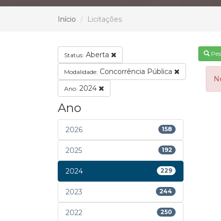
Início
Licitações
Pes
Aberta
Status:
Concorrência Pública
Modalidade:
N
2024
Ano:
Ano
2026
158
2025
192
2024
229
2023
244
2022
250