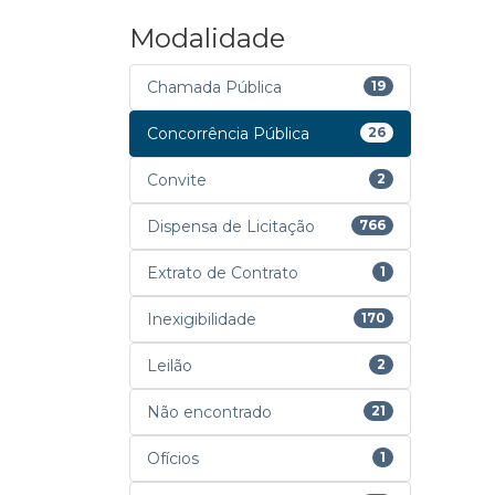
Modalidade
Chamada Pública
19
Concorrência Pública
26
Convite
2
Dispensa de Licitação
766
Extrato de Contrato
1
Inexigibilidade
170
Leilão
2
Não encontrado
21
Ofícios
1