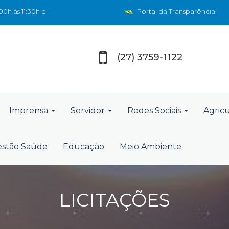
0h às 11:30h e
Portal da Transparência
(27) 3759-1122
Imprensa
Servidor
Redes Sociais
Agric
stão Saúde
Educação
Meio Ambiente
LICITAÇÕES