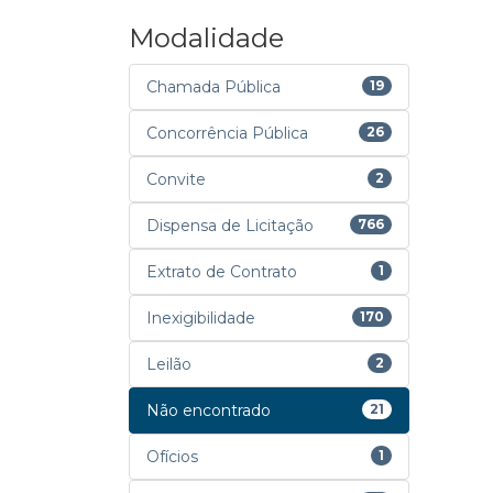
Modalidade
Chamada Pública
19
Concorrência Pública
26
Convite
2
Dispensa de Licitação
766
Extrato de Contrato
1
Inexigibilidade
170
Leilão
2
Não encontrado
21
Ofícios
1