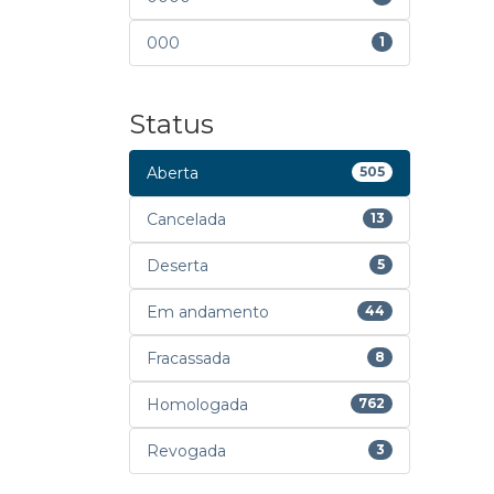
000
1
Status
Aberta
505
Cancelada
13
Deserta
5
Em andamento
44
Fracassada
8
Homologada
762
Revogada
3