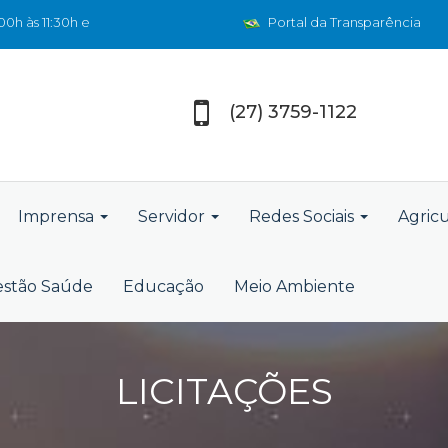
0h às 11:30h e
Portal da Transparência
(27) 3759-1122
Imprensa
Servidor
Redes Sociais
Agric
stão Saúde
Educação
Meio Ambiente
LICITAÇÕES