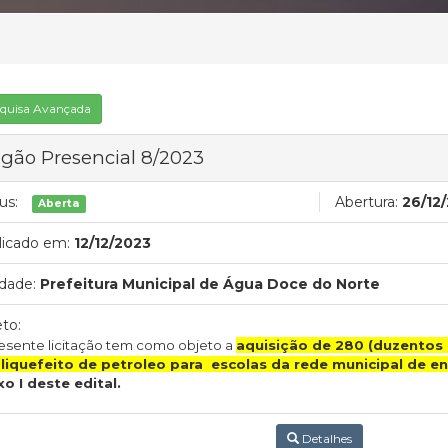
quisa Avançada
gão Presencial 8/2023
us:
Abertura:
26/12
Aberta
licado em:
12/12/2023
dade:
Prefeitura Municipal de Água Doce do Norte
to:
esente licitação tem como objeto a
aquisição de 280 (duzentos 
 liquefeito de petroleo para escolas da rede municipal de en
o I deste edital.
Detalhes