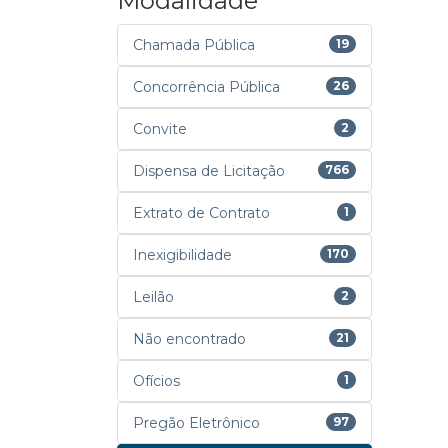
Modalidade
Chamada Pública
19
Concorrência Pública
26
Convite
2
Dispensa de Licitação
766
Extrato de Contrato
1
Inexigibilidade
170
Leilão
2
Não encontrado
21
Ofícios
1
Pregão Eletrônico
97