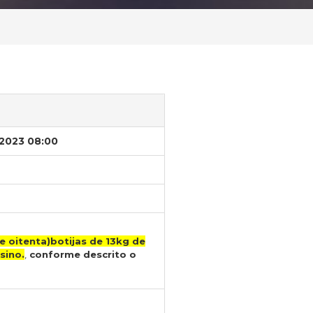
/2023 08:00
e oitenta)botijas de 13kg de
sino.
,
conforme descrito o