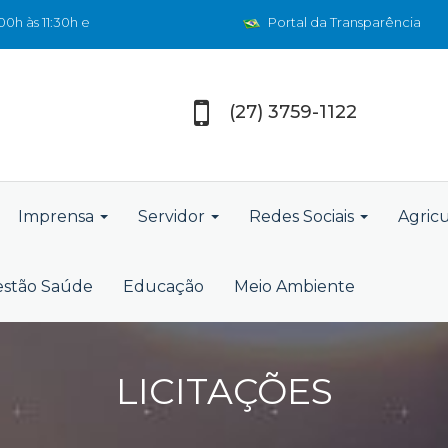
0h às 11:30h e
Portal da Transparência
(27) 3759-1122
Imprensa
Servidor
Redes Sociais
Agric
stão Saúde
Educação
Meio Ambiente
LICITAÇÕES