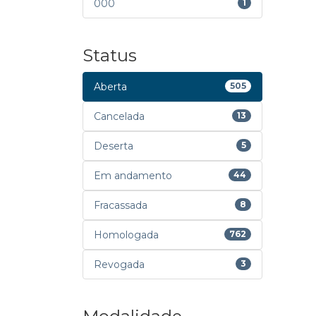
000
1
Status
Aberta
505
Cancelada
13
Deserta
5
Em andamento
44
Fracassada
8
Homologada
762
Revogada
3