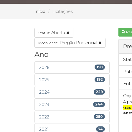
Início
Licitações
Pes
Aberta
Status:
Pregão Presencial
Modalidade:
Pre
Ano
Stat
2026
158
Pub
2025
192
Enti
2024
229
Obje
A pr
2023
244
gás
anex
2022
250
2021
74