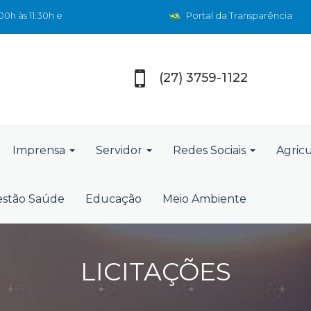
0h às 11:30h e
Portal da Transparência
(27) 3759-1122
Imprensa
Servidor
Redes Sociais
Agric
stão Saúde
Educação
Meio Ambiente
LICITAÇÕES