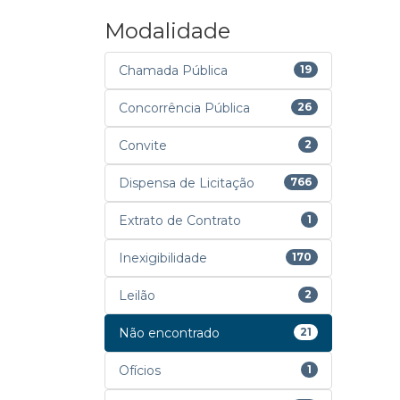
Modalidade
Chamada Pública
19
Concorrência Pública
26
Convite
2
Dispensa de Licitação
766
Extrato de Contrato
1
Inexigibilidade
170
Leilão
2
Não encontrado
21
Ofícios
1