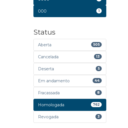
000
1
Status
Aberta
505
Cancelada
13
Deserta
5
Em andamento
44
Fracassada
8
Homologada
762
Revogada
3