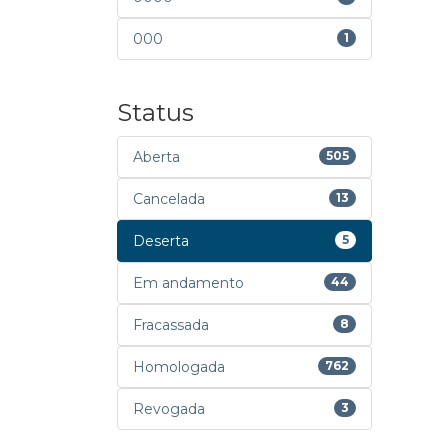
000
1
Status
Aberta
505
Cancelada
13
Deserta
5
Em andamento
44
Fracassada
8
Homologada
762
Revogada
3