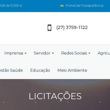
0h às 11:30h e
Portal da Transparência
(27) 3759-1122
Imprensa
Servidor
Redes Sociais
Agric
stão Saúde
Educação
Meio Ambiente
LICITAÇÕES