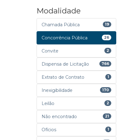
Modalidade
Chamada Pública
19
Concorrência Pública
26
Convite
2
Dispensa de Licitação
766
Extrato de Contrato
1
Inexigibilidade
170
Leilão
2
Não encontrado
21
Ofícios
1