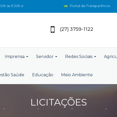
0h às 11:30h e
Portal da Transparência
(27) 3759-1122
Imprensa
Servidor
Redes Sociais
Agric
stão Saúde
Educação
Meio Ambiente
LICITAÇÕES