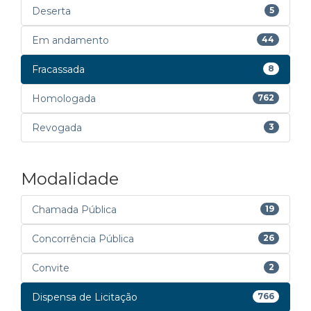
Deserta
5
Em andamento
44
Fracassada
8
Homologada
762
Revogada
3
Modalidade
Chamada Pública
19
Concorrência Pública
26
Convite
2
Dispensa de Licitação
766