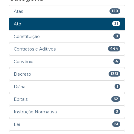
Atas
120
Ato
31
Constituição
8
Contratos e Aditivos
444
Convênio
4
Decreto
1351
Diária
1
Editais
62
Instrução Normativa
3
Lei
61