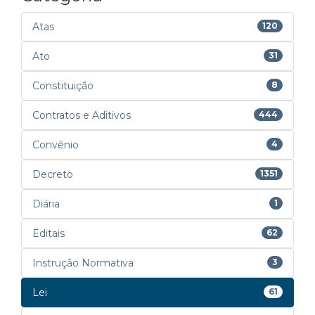
Atas
120
Ato
31
Constituição
8
Contratos e Aditivos
444
Convênio
4
Decreto
1351
Diária
1
Editais
62
Instrução Normativa
3
Lei
61