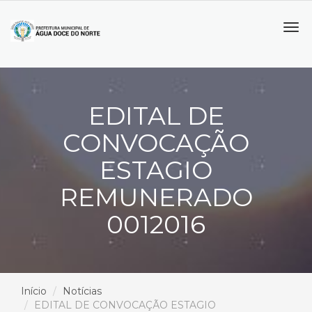
Tog
navi
EDITAL DE
CONVOCAÇÃO
ESTAGIO
REMUNERADO
0012016
Início
Notícias
EDITAL DE CONVOCAÇÃO ESTAGIO