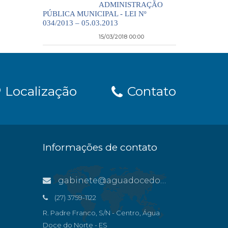
ADMINISTRAÇÃO
PÚBLICA MUNICIPAL - LEI Nº
034/2013 – 05.03.2013
15/03/2018 00:00
Localização
Contato
Informações de contato
gabinete@aguadocedonorte.es.gov.br
(27) 3759-1122
R. Padre Franco, S/N - Centro, Água
Doce do Norte - ES