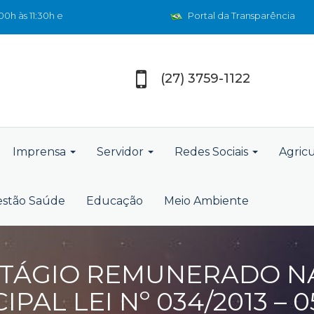
0h às 11:30h e
Portal da Transparência
(27) 3759-1122
Imprensa
Servidor
Redes Sociais
Agric
stão Saúde
Educação
Meio Ambiente
TÁGIO REMUNERADO N
PAL LEI Nº 034/2013 – 05