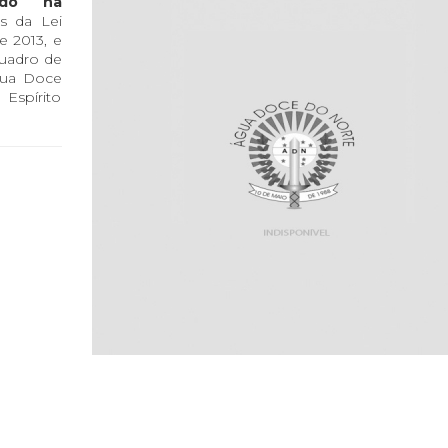
ado na
s da Lei
e 2013, e
quadro de
gua Doce
 Espírito