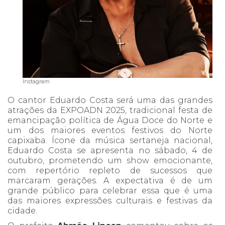
Instagram
O cantor Eduardo Costa será uma das grandes
atrações da EXPOADN 2025, tradicional festa de
emancipação política de Água Doce do Norte e
um dos maiores eventos festivos do Norte
capixaba. Ícone da música sertaneja nacional,
Eduardo Costa se apresenta no sábado, 4 de
outubro, prometendo um show emocionante,
com repertório repleto de sucessos que
marcaram gerações. A expectativa é de um
grande público para celebrar essa que é uma
das maiores expressões culturais e festivas da
cidade.