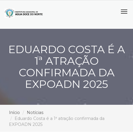
Tog
navi
EDUARDO COSTA É A
1ª ATRAÇÃO
CONFIRMADA DA
EXPOADN 2025
Início
Notícias
Eduardo Costa é a 1ª atração confirmada da
EXPOADN 2025