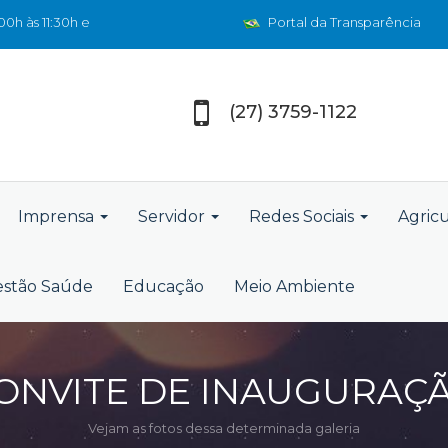
0h às 11:30h e
Portal da Transparência
(27) 3759-1122
Imprensa
Servidor
Redes Sociais
Agric
stão Saúde
Educação
Meio Ambiente
ONVITE DE INAUGURAÇ
Vejam as fotos dessa determinada galeria