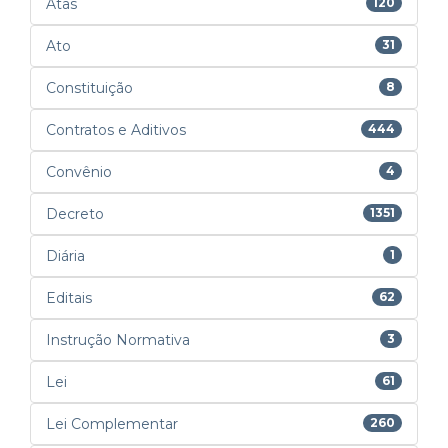
Atas
120
Ato
31
Constituição
8
Contratos e Aditivos
444
Convênio
4
Decreto
1351
Diária
1
Editais
62
Instrução Normativa
3
Lei
61
Lei Complementar
260