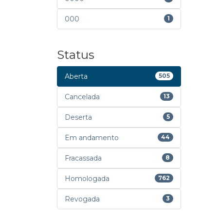
000
1
Status
Aberta
505
Cancelada
13
Deserta
5
Em andamento
44
Fracassada
8
Homologada
762
Revogada
3