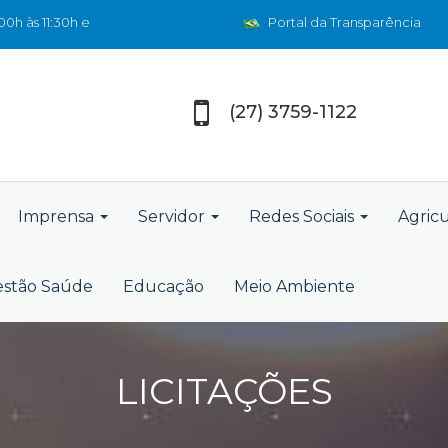
0h às 11:30h e
Portal da Transparência
(27) 3759-1122
Imprensa
Servidor
Redes Sociais
Agric
stão Saúde
Educação
Meio Ambiente
LICITAÇÕES