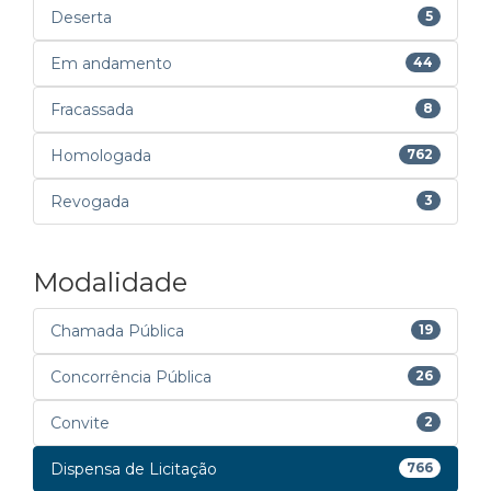
Deserta
5
Em andamento
44
Fracassada
8
Homologada
762
Revogada
3
Modalidade
Chamada Pública
19
Concorrência Pública
26
Convite
2
Dispensa de Licitação
766