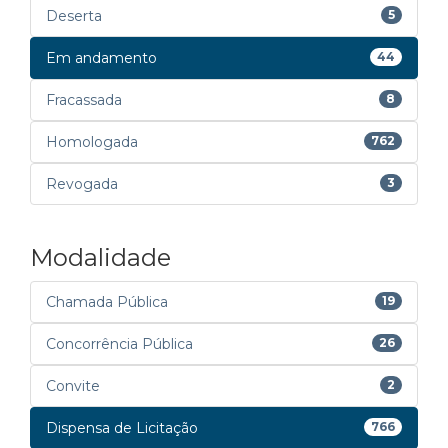
Deserta
5
Em andamento
44
Fracassada
8
Homologada
762
Revogada
3
Modalidade
Chamada Pública
19
Concorrência Pública
26
Convite
2
Dispensa de Licitação
766