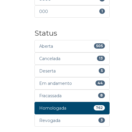
000
1
Status
Aberta
505
Cancelada
13
Deserta
5
Em andamento
44
Fracassada
8
Homologada
762
Revogada
3