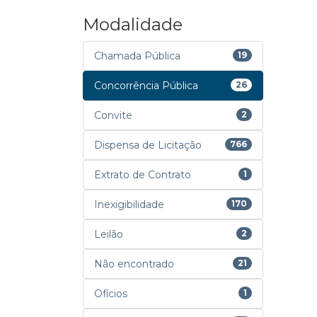
Modalidade
Chamada Pública
19
Concorrência Pública
26
Convite
2
Dispensa de Licitação
766
Extrato de Contrato
1
Inexigibilidade
170
Leilão
2
Não encontrado
21
Ofícios
1