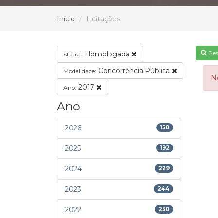
Início
Licitações
Pes
Homologada
Status:
Concorrência Pública
Modalidade:
N
2017
Ano:
Ano
2026
158
2025
192
2024
229
2023
244
2022
250