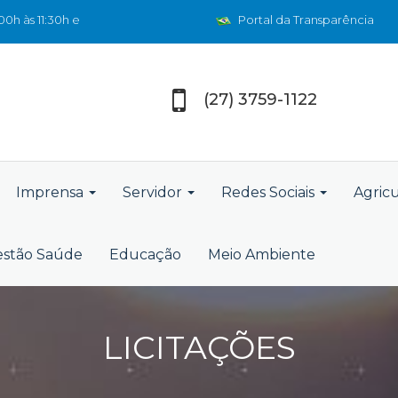
0h às 11:30h e
Portal da Transparência
(27) 3759-1122
Imprensa
Servidor
Redes Sociais
Agric
stão Saúde
Educação
Meio Ambiente
LICITAÇÕES