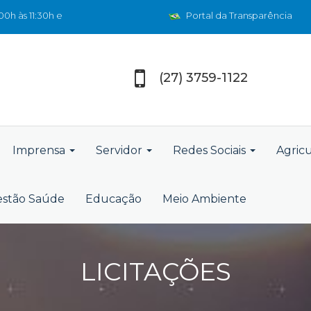
0h às 11:30h e
Portal da Transparência
(27) 3759-1122
Imprensa
Servidor
Redes Sociais
Agric
stão Saúde
Educação
Meio Ambiente
LICITAÇÕES