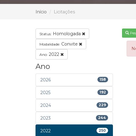
Início
Licitações
Pes
Homologada
Status:
Convite
Modalidade:
N
2022
Ano:
Ano
2026
158
2025
192
2024
229
2023
244
2022
250