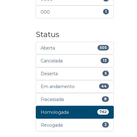
000
1
Status
Aberta
505
Cancelada
13
Deserta
5
Em andamento
44
Fracassada
8
Homologada
762
Revogada
3