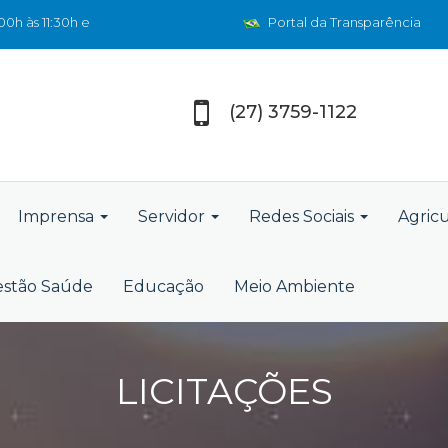
0h às 11:30h e
Portal da Transparência
(27) 3759-1122
Imprensa
Servidor
Redes Sociais
Agric
stão Saúde
Educação
Meio Ambiente
LICITAÇÕES