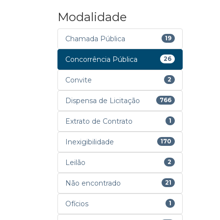
Modalidade
Chamada Pública
19
Concorrência Pública
26
Convite
2
Dispensa de Licitação
766
Extrato de Contrato
1
Inexigibilidade
170
Leilão
2
Não encontrado
21
Ofícios
1