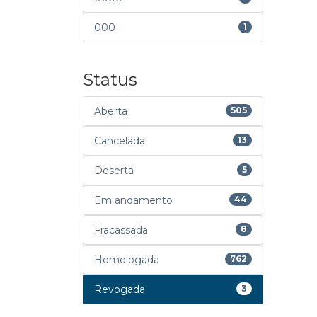
000
1
Status
Aberta
505
Cancelada
13
Deserta
5
Em andamento
44
Fracassada
8
Homologada
762
Revogada
3