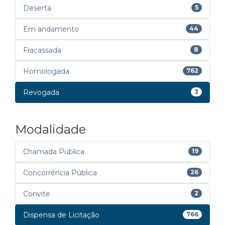
Deserta
5
Em andamento
44
Fracassada
8
Homologada
762
Revogada
3
Modalidade
Chamada Pública
19
Concorrência Pública
26
Convite
2
Dispensa de Licitação
766