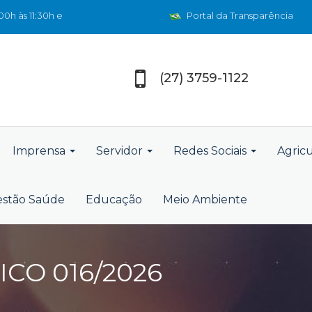
0h às 11:30h e
Portal da Transparência
(27) 3759-1122
Imprensa
Servidor
Redes Sociais
Agric
stão Saúde
Educação
Meio Ambiente
CO 016/2026