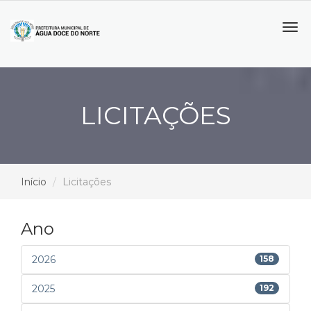
Tog
navi
LICITAÇÕES
Início
Licitações
Ano
2026
158
2025
192