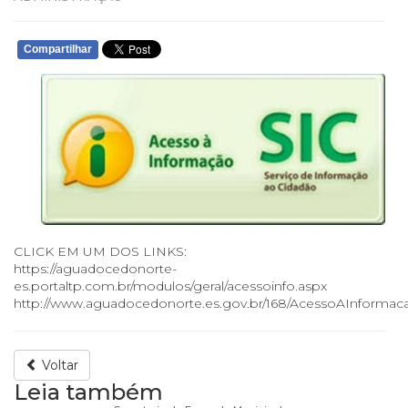
Compartilhar
CLICK EM UM DOS LINKS:
https://aguadocedonorte-
es.portaltp.com.br/modulos/geral/acessoinfo.aspx
http://www.aguadocedonorte.es.gov.br/168/AcessoAInformac
Voltar
Leia também