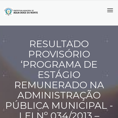
Tog
navi
RESULTADO
PROVISÓRIO
‘PROGRAMA DE
ESTÁGIO
REMUNERADO NA
ADMINISTRAÇÃO
PÚBLICA MUNICIPAL -
LEI Nº 034/2013 –