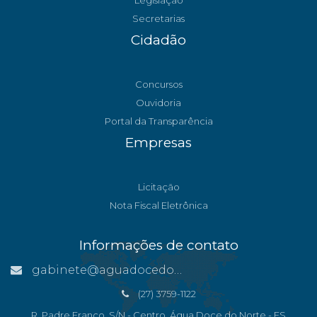
Legislação
Secretarias
Cidadão
Concursos
Ouvidoria
Portal da Transparência
Empresas
Licitação
Nota Fiscal Eletrônica
Informações de contato
gabinete@aguadocedonorte.es.gov.br
(27) 3759-1122
R. Padre Franco, S/N - Centro, Água Doce do Norte - ES