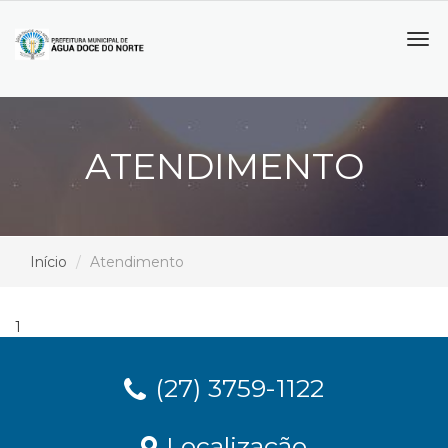
Tog
navi
ATENDIMENTO
Início
Atendimento
1
(27) 3759-1122
Localização