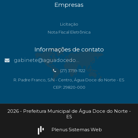
Empresas
Licitação
Nota Fiscal Eletrônica
Informações de contato
gabinete@aguadocedonorte.es.gov.br
(27) 3759-1122
R. Padre Franco, S/N - Centro, Água Doce do Norte - ES
CEP: 29820-000
2026 - Prefeitura Municipal de Água Doce do Norte -
ES
Plenus Sistemas Web