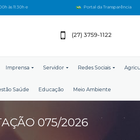
0h às 11:30h e
Portal da Transparência
(27) 3759-1122
Imprensa
Servidor
Redes Sociais
Agric
stão Saúde
Educação
Meio Ambiente
TAÇÃO 075/2026