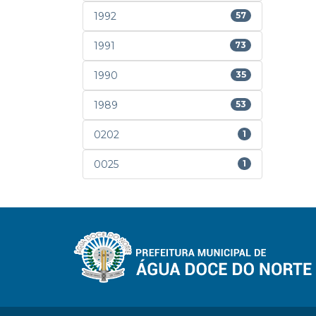
1992
57
1991
73
1990
35
1989
53
0202
1
0025
1