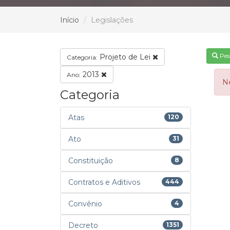
Início
Legislações
Pes
Projeto de Lei
Categoria:
2013
Ano:
N
Categoria
Atas
120
Ato
31
Constituição
8
Contratos e Aditivos
444
Convênio
4
Decreto
1351